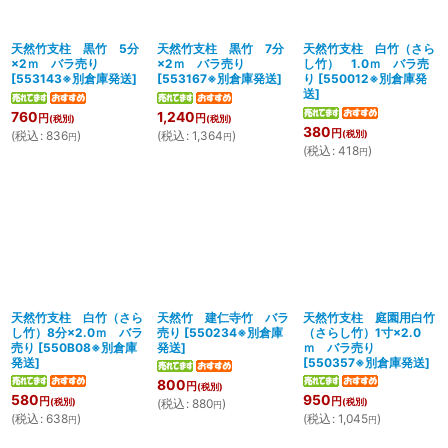
天然竹支柱 黒竹 5分
天然竹支柱 黒竹 7分
天然竹支柱 白竹（さら
×2ｍ バラ売り
×2ｍ バラ売り
し竹） 1.0ｍ バラ売
[
553143※別倉庫発送
]
[
553167※別倉庫発送
]
り
[
550012※別倉庫発
送
]
760
1,240
円
円
(税別)
(税別)
380
円
(
税込
:
836
)
(
税込
:
1,364
)
(税別)
円
円
(
税込
:
418
)
円
天然竹支柱 白竹（さら
天然竹 建仁寺竹 バラ
天然竹支柱 庭園用白竹
し竹）8分×2.0ｍ バラ
売り
[
550234※別倉庫
（さらし竹）1寸×2.0
売り
[
550B08※別倉庫
発送
]
ｍ バラ売り
発送
]
[
550357※別倉庫発送
]
800
円
(税別)
580
950
円
円
(税別)
(
税込
:
880
)
(税別)
円
(
税込
:
638
)
(
税込
:
1,045
)
円
円