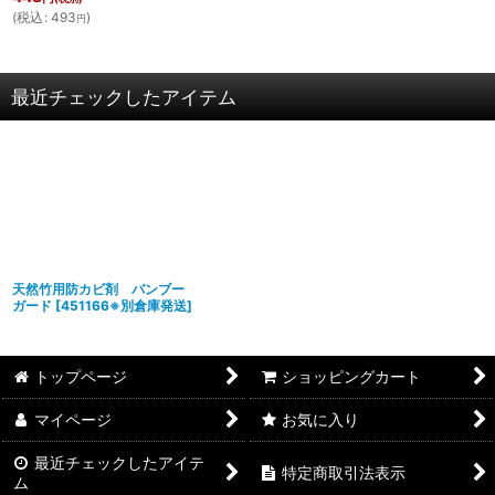
(
税込
:
493
)
円
最近チェックしたアイテム
天然竹用防カビ剤 バンブー
ガード
[
451166※別倉庫発送
]
トップページ
ショッピングカート
マイページ
お気に入り
最近チェックしたアイテ
特定商取引法表示
ム