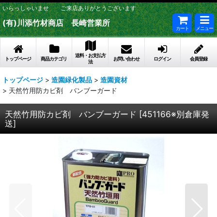
いらっしゃいませ ご来店ありがとうございます
(有)川添竹材商店 長崎営業所
カート
メニュー
送料・お支払方
トップページ
商品カテゴリ
お問い合わせ
ログイン
会員登録
法
トップページ
>
造園緑化製品
>
造園資材
>
天然竹用防カビ剤 バンブーガード
天然竹用防カビ剤 バンブーガード
[
451166※別倉庫発
送
]