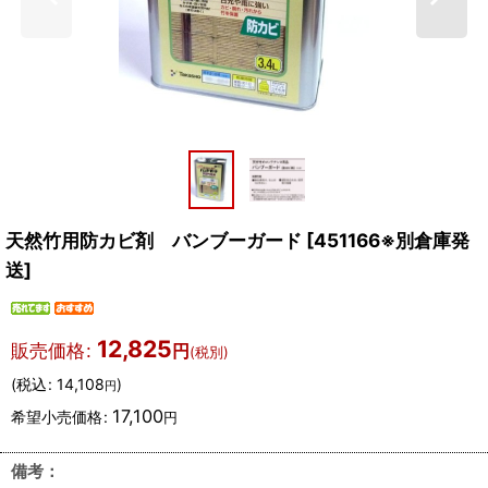
天然竹用防カビ剤 バンブーガード
[
451166※別倉庫発
送
]
12,825
販売価格
:
円
(税別)
(
税込
:
14,108
)
円
17,100
希望小売価格
:
円
備考：