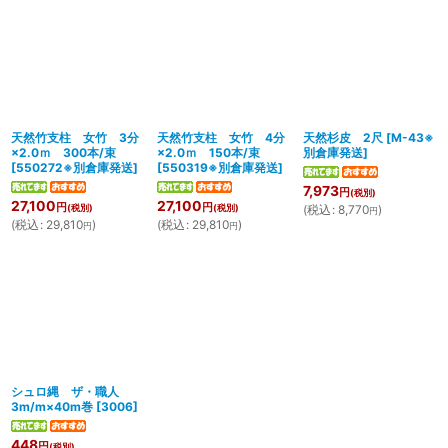
天然竹支柱 女竹 3分
天然竹支柱 女竹 4分
天然杉皮 2尺
[
M-43※
×2.0ｍ 300本/束
×2.0ｍ 150本/束
別倉庫発送
]
[
550272※別倉庫発送
]
[
550319※別倉庫発送
]
7,973
円
(税別)
27,100
27,100
円
円
(税別)
(税別)
(
税込
:
8,770
)
円
(
税込
:
29,810
)
(
税込
:
29,810
)
円
円
シュロ縄 ザ・職人
3m/m×40m巻
[
3006
]
448
円
(税別)