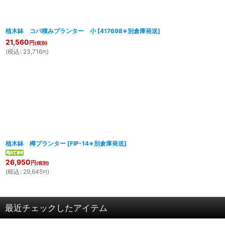
植木鉢 コバ積みプランター 小
[
417698※別倉庫発送
]
21,560
円
(税別)
(
税込
:
23,716
)
円
植木鉢 樽プランター
[
FIP-14※別倉庫発送
]
26,950
円
(税別)
(
税込
:
29,645
)
円
最近チェックしたアイテム