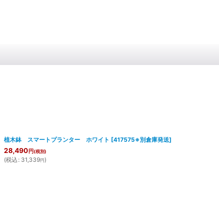
植木鉢 スマートプランター ホワイト
[
417575※別倉庫発送
]
28,490
円
(税別)
(
税込
:
31,339
)
円