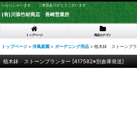
いらっしゃいませ ご来店ありがとうございます
(有)川添竹材商店 長崎営業所
トップページ
商品カテゴリ
トップページ
>
洋風庭園
>
ガーデニング用品
>
植木鉢 ストーンプラ
植木鉢 ストーンプランター
[
417582※別倉庫発送
]