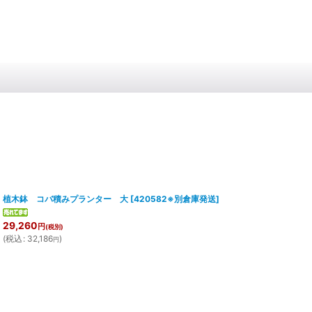
植木鉢 コバ積みプランター 大
[
420582※別倉庫発送
]
29,260
円
(税別)
(
税込
:
32,186
)
円