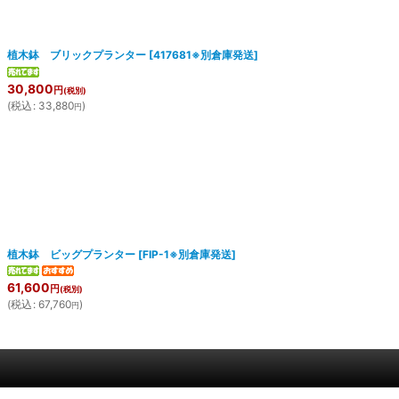
植木鉢 ブリックプランター
[
417681※別倉庫発送
]
30,800
円
(税別)
(
税込
:
33,880
)
円
植木鉢 ビッグプランター
[
FIP-1※別倉庫発送
]
61,600
円
(税別)
(
税込
:
67,760
)
円