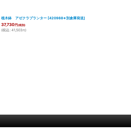
植木鉢 アゼクラプランター
[
420988※別倉庫発送
]
37,730
円
(税別)
(
税込
:
41,503
)
円