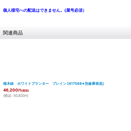
個人様宅への配送はできません。(屋号必須）
関連商品
植木鉢 ホワイトプランター プレイン
[
417568※別倉庫発送
]
46,200
円
(税別)
(
税込
:
50,820
)
円