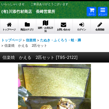
いらっしゃいませ ご来店ありがとうございます
(有)川添竹材商店 長崎営業所
カート
メニュー
送料・お支払方
トップページ
商品カテゴリ
お問い合わせ
ログイン
会員登録
法
トップページ
>
信楽焼
>
たぬき・ふくろう・蛙・蹲
>
信楽焼 かえる 2匹セット
信楽焼 かえる 2匹セット
[
T95-2122
]