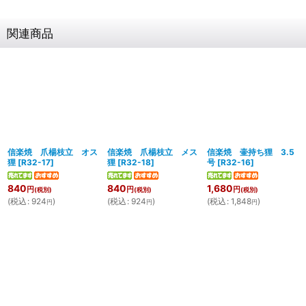
関連商品
信楽焼 爪楊枝立 オス
信楽焼 爪楊枝立 メス
信楽焼 壷持ち狸 3.5
狸
[
R32-17
]
狸
[
R32-18
]
号
[
R32-16
]
840
840
1,680
円
円
円
(税別)
(税別)
(税別)
(
税込
:
924
)
(
税込
:
924
)
(
税込
:
1,848
)
円
円
円