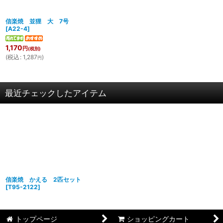
信楽焼 並狸 大 7号
[
A22-4
]
1,170
円
(税別)
(
税込
:
1,287
)
円
最近チェックしたアイテム
信楽焼 かえる 2匹セット
[
T95-2122
]
トップページ
ショッピングカート