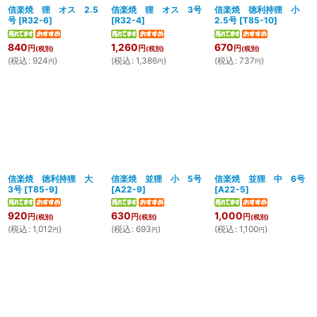
信楽焼 狸 オス 2.5
信楽焼 狸 オス 3号
信楽焼 徳利持狸 小
号
[
R32-6
]
[
R32-4
]
2.5号
[
T85-10
]
840
1,260
670
円
円
円
(税別)
(税別)
(税別)
(
税込
:
924
)
(
税込
:
1,386
)
(
税込
:
737
)
円
円
円
信楽焼 徳利持狸 大
信楽焼 並狸 小 5号
信楽焼 並狸 中 6号
3号
[
T85-9
]
[
A22-9
]
[
A22-5
]
920
630
1,000
円
円
円
(税別)
(税別)
(税別)
(
税込
:
1,012
)
(
税込
:
693
)
(
税込
:
1,100
)
円
円
円