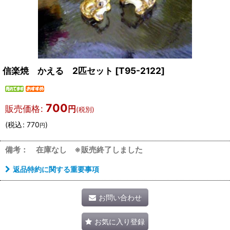
信楽焼 かえる 2匹セット
[
T95-2122
]
700
販売価格
:
円
(税別)
(
税込
:
770
)
円
備考： 在庫なし ※販売終了しました
返品特約に関する重要事項
お問い合わせ
お気に入り登録