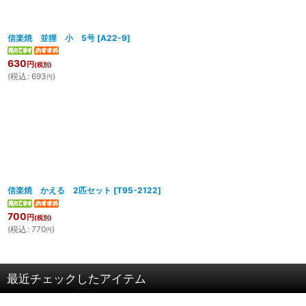
信楽焼 並狸 小 5号
[
A22-9
]
630
円
(税別)
(
税込
:
693
)
円
信楽焼 かえる 2匹セット
[
T95-2122
]
700
円
(税別)
(
税込
:
770
)
円
最近チェックしたアイテム