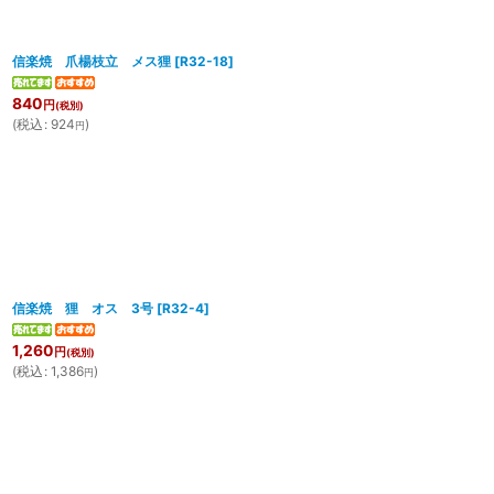
信楽焼 爪楊枝立 メス狸
[
R32-18
]
840
円
(税別)
(
税込
:
924
)
円
信楽焼 狸 オス 3号
[
R32-4
]
1,260
円
(税別)
(
税込
:
1,386
)
円