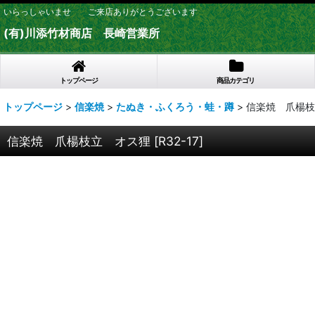
いらっしゃいませ ご来店ありがとうございます
(有)川添竹材商店 長崎営業所
トップページ
商品カテゴリ
トップページ
>
信楽焼
>
たぬき・ふくろう・蛙・蹲
>
信楽焼 爪楊枝
信楽焼 爪楊枝立 オス狸
[
R32-17
]