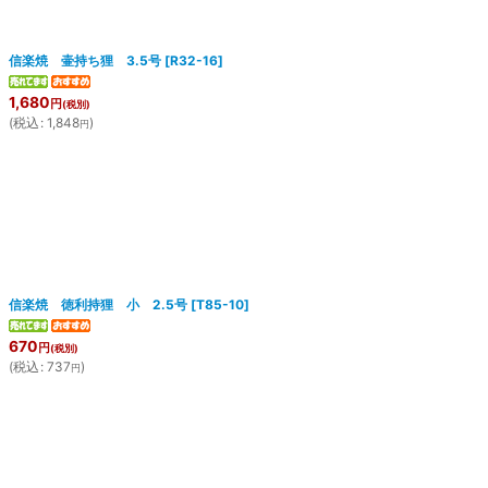
信楽焼 壷持ち狸 3.5号
[
R32-16
]
1,680
円
(税別)
(
税込
:
1,848
)
円
信楽焼 徳利持狸 小 2.5号
[
T85-10
]
670
円
(税別)
(
税込
:
737
)
円