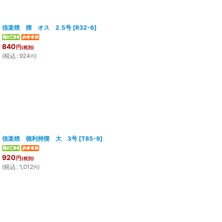
信楽焼 狸 オス 2.5号
[
R32-6
]
840
円
(税別)
(
税込
:
924
)
円
信楽焼 徳利持狸 大 3号
[
T85-9
]
920
円
(税別)
(
税込
:
1,012
)
円