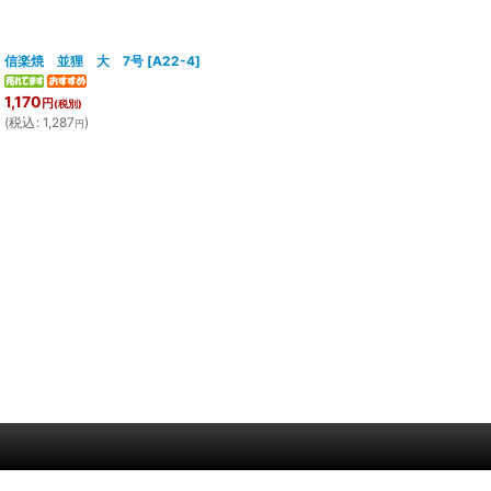
信楽焼 並狸 大 7号
[
A22-4
]
1,170
円
(税別)
(
税込
:
1,287
)
円