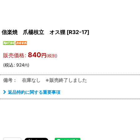
信楽焼 爪楊枝立 オス狸
[
R32-17
]
840
販売価格
:
円
(税別)
(
税込
:
924
)
円
備考： 在庫なし ※販売終了しました
返品特約に関する重要事項